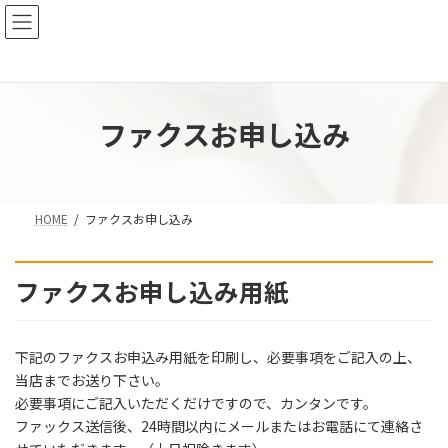
コ
ナ
ン
ビ
テ
ゲ
ン
ー
ツ
シ
へ
ョ
ファクスお申し込み
ス
ン
キ
に
ッ
移
プ
動
HOME
ファクスお申し込み
ファクスお申し込み用紙
下記のファクスお申込み用紙を印刷し、必要事項をご記入の上、
当店までお送り下さい。
必要事項にご記入いただくだけですので、カンタンです。
ファックス送信後、24時間以内にメールまたはお電話にて連絡さ