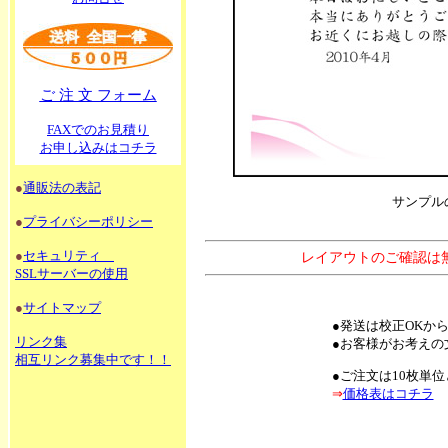
ご 注 文 フォーム
FAXでのお見積り
お申し込みはコチラ
●
通販法の表記
サンプル
●
プライバシーポリシー
●
セキュリティ
レイアウトのご確認は
SSLサーバーの使用
●
サイトマップ
●発送は校正OKか
リンク集
●お客様がお考えの
相互リンク募集中です！！
●ご注文は10枚単
⇒
価格表はコチラ