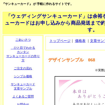
『サンキューカード』 が 手軽に作れるサイトです。
「ウェディングサンキューカード」は余裕
ューカードはお申し込みから商品発送まで約
す。
ごあいさつ
トップページ
｜
価格表
｜
文章サン
ひと目でわかる
カンタン
サンキューカードの作り
デザインサンプル 068
方
ご注文の流れ
※実際
シンプル価格
サンキューカード
文章サンプル
よくあるご質問
お問合せ