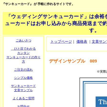
『サンキューカード』 が 手軽に作れるサイトです。
「ウェディングサンキューカード」は余裕
ューカードはお申し込みから商品発送まで約
す。
ごあいさつ
トップページ
｜
価格表
｜
文章サン
ひと目でわかる
カンタン
サンキューカードの作り
デザインサンプル 009
方
ご注文の流れ
※実際
シンプル価格
サンキューカード
文章サンプル
よくあるご質問
お問合せ