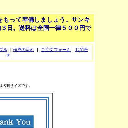
をもって準備しましょう。サンキ
３日。送料は全国一律５００円で
プル
｜
作成の流れ
｜
ご注文フォーム
｜
お問合
せ
｜
は名刺サイズです。