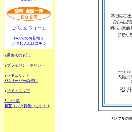
ご 注 文 フォーム
FAXでのお見積り
お申し込みはコチラ
●
通販法の表記
●
プライバシーポリシー
●
セキュリティ
SSLサーバーの使用
●
サイトマップ
リンク集
相互リンク募集中です！！
サンプルの